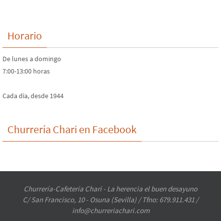
Horario
De lunes a domingo
7:00-13:00 horas
Cada día, desde 1944
Churrería Chari en Facebook
Churrería-Cafetería Chari - La herencia el buen desayuno
C/ San Francisco, 10 - Osuna (Sevilla) / Tfno: 679.911.431 /
info@churreriachari.com