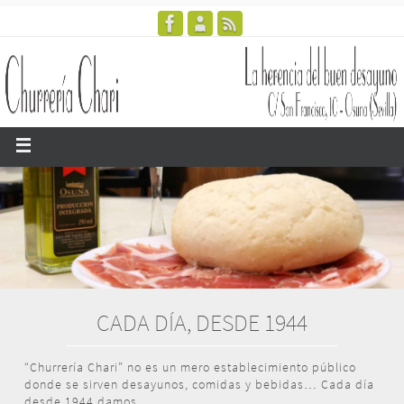
CADA DÍA, DESDE 1944
“Churrería Chari” no es un mero establecimiento público
donde se sirven desayunos, comidas y bebidas… Cada día
desde 1944 damos...